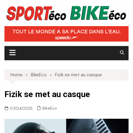
Skip
to
content
Home
BikeEco
Fizik se met au casque
Fizik se met au casque
BikeEco
07/04/2025