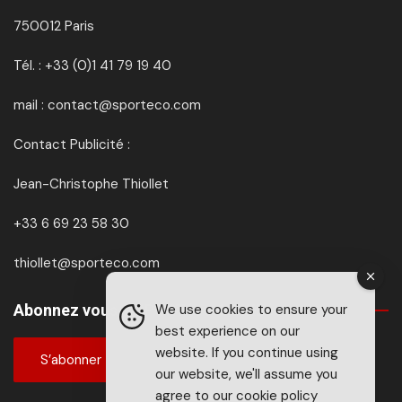
750012 Paris
Tél. : +33 (0)1 41 79 19 40
mail : contact@sporteco.com
Contact Publicité :
Jean-Christophe Thiollet
+33 6 69 23 58 30
thiollet@sporteco.com
Abonnez vous à SPORTéco & BIKEéco
We use cookies to ensure your
best experience on our
website. If you continue using
S’abonner
our website, we'll assume you
agree to our
cookie policy