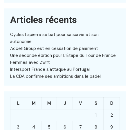
Articles récents
Cycles Lapierre se bat pour sa survie et son
autonomie
Accell Group est en cessation de paiement
Une seconde édition pour L’Étape du Tour de France
Femmes avec Zwift
Intersport France s’attaque au Portugal
La CDA confirme ses ambitions dans le padel
L
M
M
J
V
S
D
1
2
3
4
5
6
7
8
9