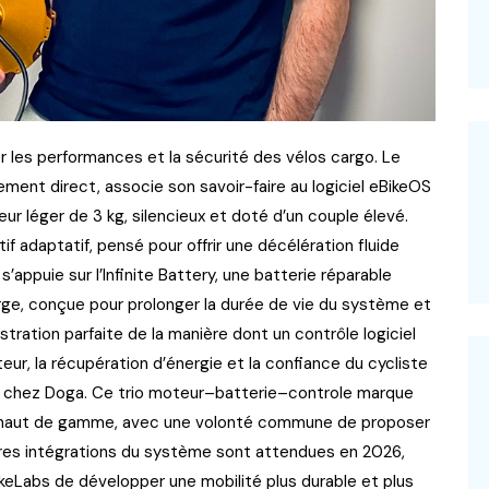
r les performances et la sécurité des vélos cargo. Le
ment direct, associe son savoir-faire au logiciel eBikeOS
ur léger de 3 kg, silencieux et doté d’un couple élevé.
if adaptatif, pensé pour offrir une décélération fluide
’appuie sur l’Infinite Battery, une batterie réparable
ge, conçue pour prolonger la durée de vie du système et
lustration parfaite de la manière dont un contrôle logiciel
r, la récupération d’énergie et la confiance du cycliste
nit chez Doga. Ce trio moteur–batterie–controle marque
go haut de gamme, avec une volonté commune de proposer
ières intégrations du système sont attendues en 2026,
keLabs de développer une mobilité plus durable et plus