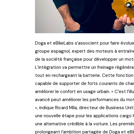
Doga et eBikeLabs s’associent pour faire évolue
groupe espagnol, expert des moteurs à entraîne
de la société française pour développer un mote
L’intégration va permettre un freinage régénérat
tout en rechargeant la batterie. Cette fonction s
capable de supporter de forts courants de char
améliorer le confort en usage urbain. « C’est l’il
avancé peut améliorer les performances du moteu
», indique Ricard Mila, directeur de Business U
une nouvelle étape pour les applications car
une alternative crédible à la voiture. Les prem
prolongeant l’ambition partagée de Doga et eBi