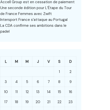
Accell Group est en cessation de paiement
Une seconde édition pour L’Étape du Tour
de France Femmes avec Zwift
Intersport France s’attaque au Portugal
La CDA confirme ses ambitions dans le
padel
L
M
M
J
V
S
D
1
2
3
4
5
6
7
8
9
10
11
12
13
14
15
16
17
18
19
20
21
22
23