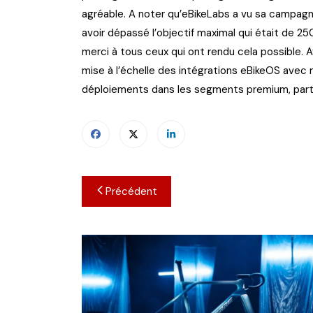
agréable. A noter qu’eBikeLabs a vu sa campagn
avoir dépassé l’objectif maximal qui était de 2
merci à tous ceux qui ont rendu cela possible.
mise à l’échelle des intégrations eBikeOS avec 
déploiements dans les segments premium, partag
Navigation
Précédent
de
l’article