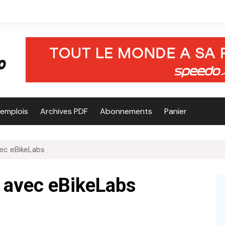
’emplois
Archives PDF
Abonnements
Panier
ec eBikeLabs
 avec eBikeLabs