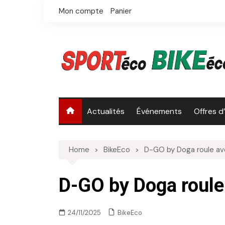
Skip
Mon compte
Panier
to
content
Actualités
Événements
Offres d
Home
BikeEco
D-GO by Doga roule av
D-GO by Doga roule
BikeEco
24/11/2025