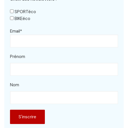
SPORTéco
BIKEéco
Email*
Prénom
Nom