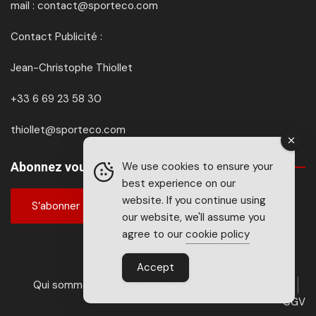
mail : contact@sporteco.com
Contact Publicité :
Jean-Christophe Thiollet
+33 6 69 23 58 30
thiollet@sporteco.com
Abonnez vous à SPORTéco & BIKEéco
We use cookies to ensure your
best experience on our
website. If you continue using
S’abonner
our website, we'll assume you
agree to our
cookie policy
Accept
Qui sommes nous ?
Média kit
Mentions légales
CGV