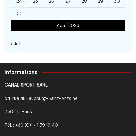
24
25
26
27
28
29
30
31
Août 2026
« Juil
Informations
CANAL SPORT SARL
54, rue du Faubourg-Saint-Antoine
750012 Paris
Tél. : +33 (0)1 41 79 19 40