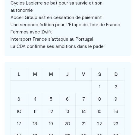
Cycles Lapierre se bat pour sa survie et son
autonomie
Accell Group est en cessation de paiement
Une seconde édition pour L’Étape du Tour de France
Femmes avec Zwift
Intersport France s’attaque au Portugal
La CDA confirme ses ambitions dans le padel
L
M
M
J
V
S
D
1
2
3
4
5
6
7
8
9
10
11
12
13
14
15
16
17
18
19
20
21
22
23