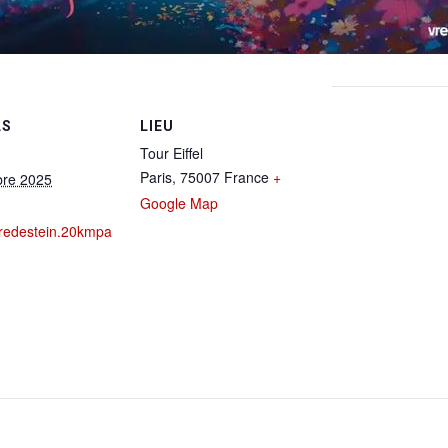
LS
LIEU
Tour Eiffel
Paris
,
75007
France
+
bre 2025
Google Map
/vredestein.20kmpa