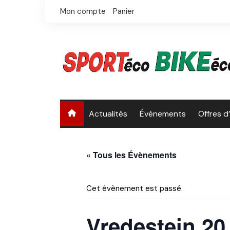
Skip
Mon compte
Panier
to
content
Actualités
Événements
Offres d
« Tous les Évènements
Cet évènement est passé.
Vredestein 20