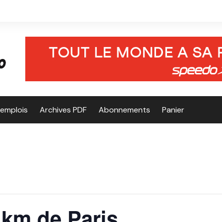
’emplois
Archives PDF
Abonnements
Panier
 km de Paris