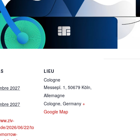
LS
LIEU
Cologne
Messepl. 1, 50679 Köln,
mbre 2027
Allemagne
Cologne
,
Germany
+
mbre 2027
Google Map
www.ziv-
.de/2026/06/22/to
omorrow-