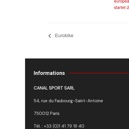
europea
startet-
Eurobike
Informations
CANAL SPORT SARL
54, rue du Faubourg-Saint-Antoine
750012 Paris
Tél. : +33 (0)1 41 79 19 40