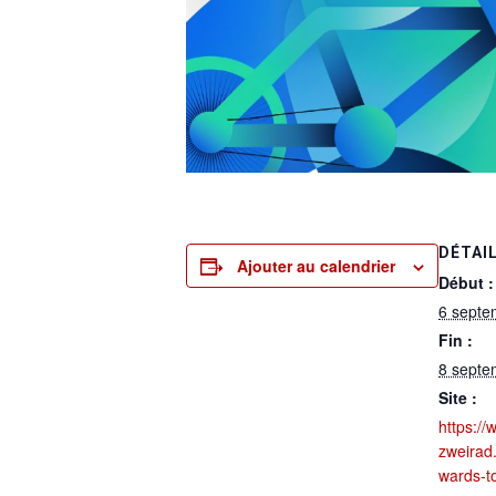
DÉTAI
Ajouter au calendrier
Début :
6 septe
Fin :
8 septe
Site :
https://
zweirad
wards-t