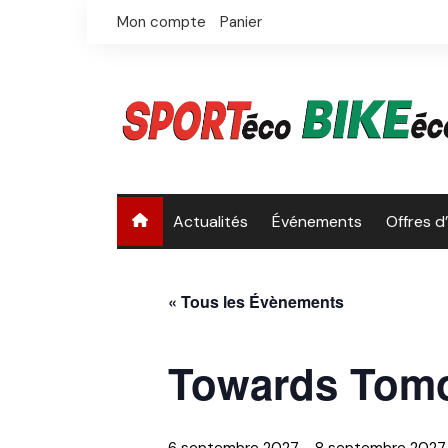
Skip
Mon compte
Panier
to
content
Actualités
Événements
Offres d
« Tous les Évènements
Towards Tomo