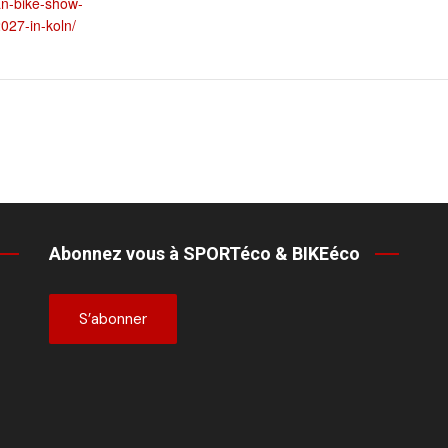
n-bike-show-
2027-in-koln/
Abonnez vous à SPORTéco & BIKEéco
S’abonner