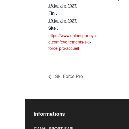
18 janvier 2027
Fin :
19 janvier 2027
Site :
https://www.unionsportcycl
e.com/evenements-ski-
force-pro/accueil
Ski Force Pro
Informations
CANAL SPORT SARL