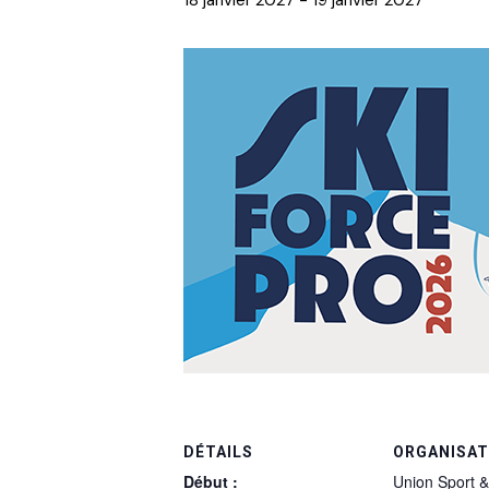
18 janvier 2027
-
19 janvier 2027
DÉTAILS
ORGANISA
Début :
Union Sport &